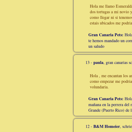
Hola me llamo Esmeralda
dos tortugas a mi novio 
como llegar ni si tenemos
estais ubicados me podri
Gran Canaria Pets:
Hola
te hemos mandado un corre
un saludo
paula
13 -
, gran canarias
Hola , me encantan los a
como empezar me podrian 
volundaria.
Gran Canaria Pets:
Hola 
mañana en la perrera del
Grande (Puerto Rico) de l
B&M Homeier
12 -
, schr