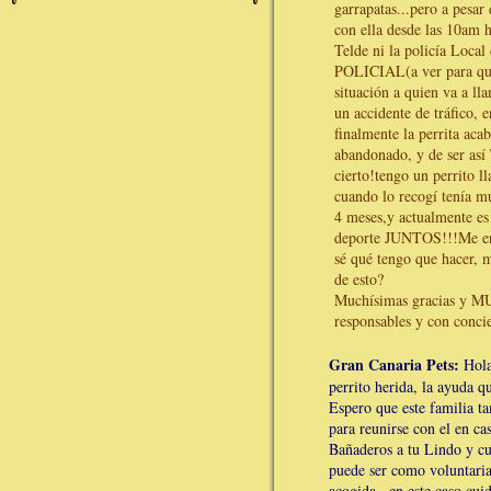
garrapatas...pero a pe
con ella desde las 10am h
Telde ni la policía Local
POLICIAL(a ver para que
situación a quien va a ll
un accidente de tráfico, 
finalmente la perrita ac
abandonado, y de ser as
cierto!tengo un perrito 
cuando lo recogí tenía m
4 meses,y actualmente es
deporte JUNTOS!!!Me enc
sé qué tengo que hacer, m
de esto?
Muchísimas gracias y M
responsables y con concie
Gran Canaria Pets:
Hola
perrito herida, la ayuda q
Espero que este familia ta
para reunirse con el en c
Bañaderos a tu Lindo y c
puede ser como voluntaria 
acogida.. en este caso cui