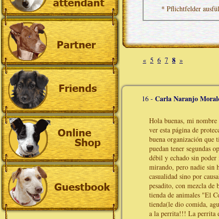
* Pflichtfelder ausfü
8
«
5
6
7
»
Carla Naranjo Moral
16 -
Hola buenas, mi nombre e
ver esta página de prote
buena organización que t
puedan tener segundas op
débil y echado sin poder
mirando, pero nadie sin
casualidad sino por causa
pesadito, con mezcla de b
tienda de animales "El Co
tienda(le dio comida, ag
a la perrita!!! La perrita