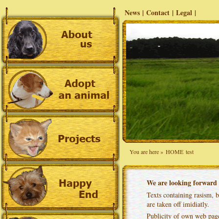
News
|
Contact
|
Legal
|
You are here »
HOME
test
We are looking forward 
Texts containing rasism, b
are taken off imidiatly.
Publicity of own web pages