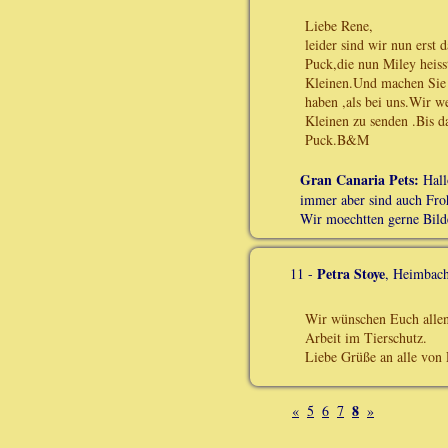
Liebe Rene,
leider sind wir nun erst
Puck,die nun Miley heiss
Kleinen.Und machen Sie s
haben ,als bei uns.Wir w
Kleinen zu senden .Bis d
Puck.B&M
Gran Canaria Pets:
Hall
immer aber sind auch Froh
Wir moechtten gerne Bil
Petra Stoye
11 -
, Heimbac
Wir wünschen Euch allen 
Arbeit im Tierschutz.
Liebe Grüße an alle von
8
«
5
6
7
»